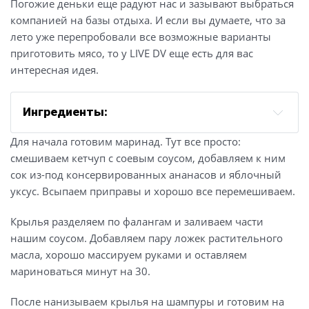
Погожие деньки еще радуют нас и зазывают выбраться
компанией на базы отдыха. И если вы думаете, что за
лето уже перепробовали все возможные варианты
приготовить мясо, то у LIVE DV еще есть для вас
интересная идея.
Ингредиенты:
куриные крылья — 1,5 кг;
Для начала готовим маринад. Тут все просто:
томатный кетчуп — 100 гр;
смешиваем кетчуп с соевым соусом, добавляем к ним
соевый соус – 80 гр;
сок из-под консервированных ананасов и яблочный
яблочный уксус — 2 ст. ложки;
уксус. Всыпаем приправы и хорошо все перемешиваем.
сахар — 2 ст. ложки;
Крылья разделяем по фалангам и заливаем части
сироп консервированных ананасов — 100 мл;
нашим соусом. Добавляем пару ложек растительного
сухой чеснок — 1 ч. ложка;
масла, хорошо массируем руками и оставляем
паприка — 1 ч. ложка;
мариноваться минут на 30.
молотый сухой имбирь — 1 ч. ложка;
После нанизываем крылья на шампуры и готовим на
растительное масло — 2 ст. ложки.