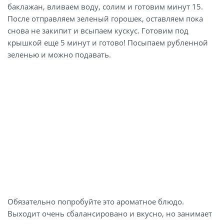
паприка – 1 ч. ложка;
баклажан, вливаем воду, солим и готовим минут 15.
кумин – 1 ч. ложка;
После отправляем зеленый горошек, оставляем пока
снова не закипит и всыпаем кускус. Готовим под
кориандр – 1 ч. ложка;
крышкой еще 5 минут и готово! Посыпаем рубленной
молотый перец – 1 ч. ложка;
зеленью и можно подавать.
растительное масло для жарки;
свежая зелень – пучок.
Обязательно попробуйте это ароматное блюдо.
Выходит очень сбалансировано и вкусно, но занимает