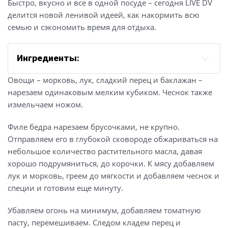
Быстро, вкусно и все в одной посуде – сегодня LIVE DV
делится новой ленивой идеей, как накормить всю
семью и сэкономить время для отдыха.
Ингредиенты:
кускус – 250 гр;
Овощи – морковь, лук, сладкий перец и баклажан –
филе куриных бедер – 500 гр;
нарезаем одинаковым мелким кубиком. Чеснок также
лук – 1 крупная головка;
измельчаем ножом.
морковь – 1 небольшая;
Филе бедра нарезаем брусочками, не крупно.
баклажан – 1 шт;
Отправляем его в глубокой сковороде обжариваться на
болгарский перец – 1 шт;
небольшое количество растительного масла, давая
чеснок – 2 зубчика;
хорошо подрумяниться, до корочки. К мясу добавляем
зеленый горошек замороженный – 100 гр;
лук и морковь, греем до мягкости и добавляем чеснок и
специи и готовим еще минуту.
томатная паста – 3 ст. ложки;
вода – 700 мл;
Убавляем огонь на минимум, добавляем томатную
соль – по вкусу;
пасту, перемешиваем. Следом кладем перец и