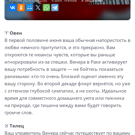
4 июня 2026 г. - 12:00
4 мин. чтения
общество
♈
Овен
В первой половине июня ваша обычная напористость в
любви немного притупится, и это прекрасно. Вам
откроются те нюансы чувств, которые вы раньше
игнорировали из-за спешки. Венера в Раке активирует
вашу потребность в защите — не бойтесь показаться
ранимыми: кто-то очень близкий оценит именно эту
вашу сторону. Во второй декаде флирт вернётся, но уже
с оттенком глубокой симпатии, а не охоты. Идеальное
время для совместного домашнего уюта или пикника
на природе, где тишина между вами будет говорить
громче слов.
♉
Телец
Ваш управитель Венера сейчас путешествует по вашему