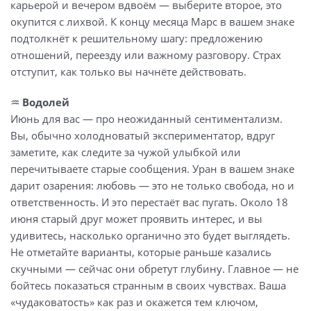
карьерой и вечером вдвоём — выберите второе, это
окупится с лихвой. К концу месяца Марс в вашем знаке
подтолкнёт к решительному шагу: предложению
отношений, переезду или важному разговору. Страх
отступит, как только вы начнёте действовать.
♒
Водолей
Июнь для вас — про неожиданный сентиментализм.
Вы, обычно холодноватый экспериментатор, вдруг
заметите, как следите за чужой улыбкой или
перечитываете старые сообщения. Уран в вашем знаке
дарит озарения: любовь — это не только свобода, но и
ответственность. И это перестаёт вас пугать. Около 18
июня старый друг может проявить интерес, и вы
удивитесь, насколько органично это будет выглядеть.
Не отметайте варианты, которые раньше казались
скучными — сейчас они обретут глубину. Главное — не
бойтесь показаться странным в своих чувствах. Ваша
«чудаковатость» как раз и окажется тем ключом,