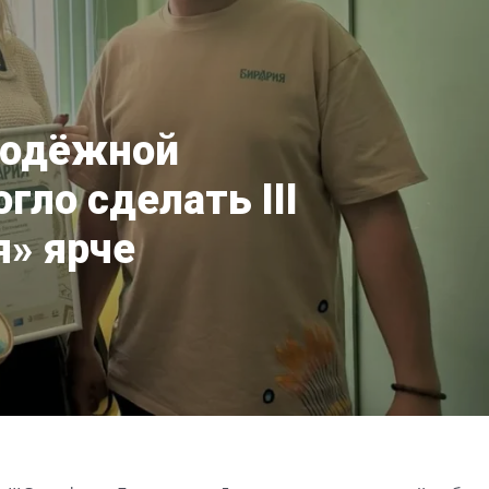
лодёжной
гло сделать III
я» ярче