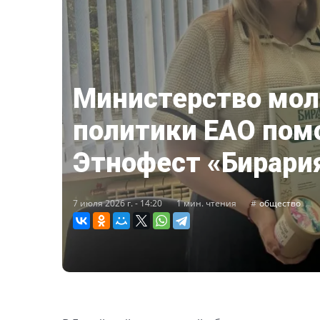
Министерство мо
политики ЕАО помо
Этнофест «Бирари
7 июля 2026 г. - 14:20
1 мин. чтения
общество