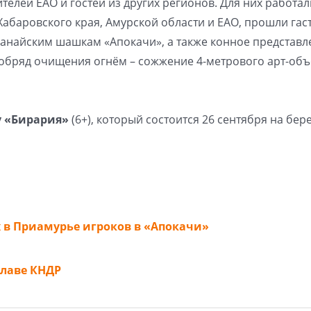
телей ЕАО и гостей из других регионов. Для них работал
Хабаровского края, Амурской области и ЕАО, прошли гас
 нанайским шашкам «Апокачи», а также конное представл
 обряд очищения огнём – сожжение 4-метрового арт-объ
у «Бирария»
(6+), который состоится 26 сентября на бер
 в Приамурье игроков в «Апокачи»
лаве КНДР