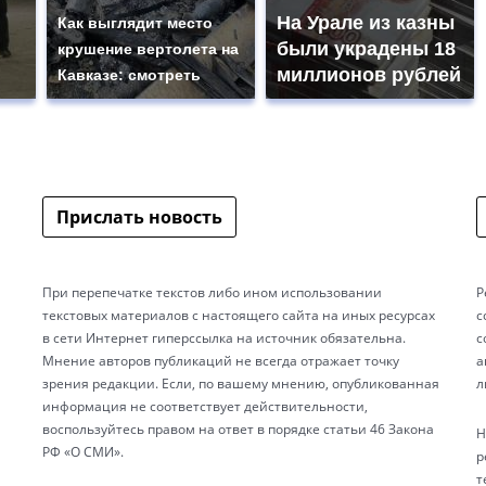
На Урале из казны
Как выглядит место
были украдены 18
крушение вертолета на
миллионов рублей
Кавказе: смотреть
Прислать новость
При перепечатке текстов либо ином использовании
Р
текстовых материалов с настоящего сайта на иных ресурсах
с
в сети Интернет гиперссылка на источник обязательна.
с
Мнение авторов публикаций не всегда отражает точку
а
зрения редакции. Если, по вашему мнению, опубликованная
л
информация не соответствует действительности,
воспользуйтесь правом на ответ в порядке статьи 46 Закона
Н
РФ «О СМИ».
р
т