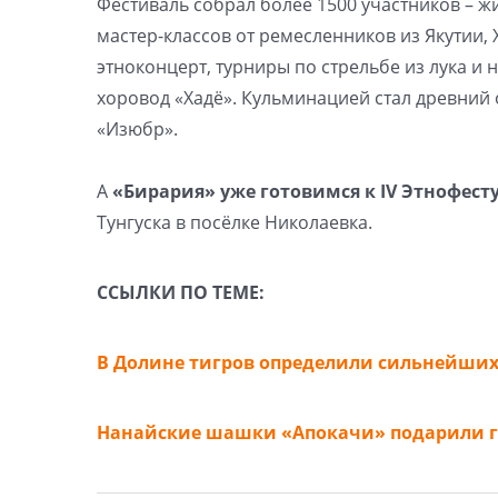
Фестиваль собрал более 1500 участников – жи
мастер-классов от ремесленников из Якутии, 
этноконцерт, турниры по стрельбе из лука и
хоровод «Хадё». Кульминацией стал древний
«Изюбр».
А
«Бирария» уже готовимся к IV Этнофест
Тунгуска в посёлке Николаевка.
ССЫЛКИ ПО ТЕМЕ:
В Долине тигров определили сильнейших
Нанайские шашки «Апокачи» подарили г