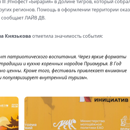
III Этнофест «Бирария» в Долине тигров, который собра
 других регионов. Помощь в оформлении территории ока
, сообщает ЛАЙВ ДВ.
а Князькова
отметила значимость события:
ент патриотического воспитания. Через яркие форматы
 традиции и кухню коренных народов Приамурья. В Год
нно ценны. Кроме того, фестиваль привлекает внимание
и популяризирует внутренний туризм».