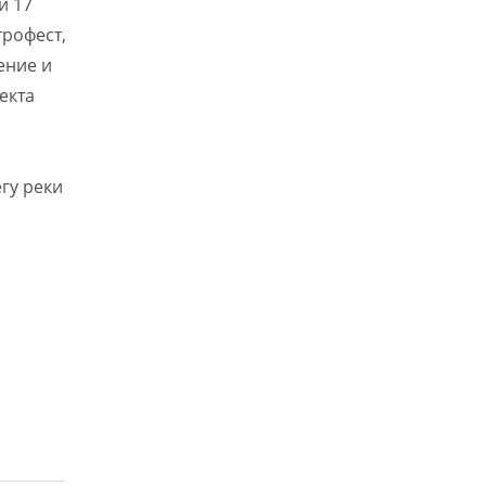
и 17
трофест,
ение и
екта
егу реки