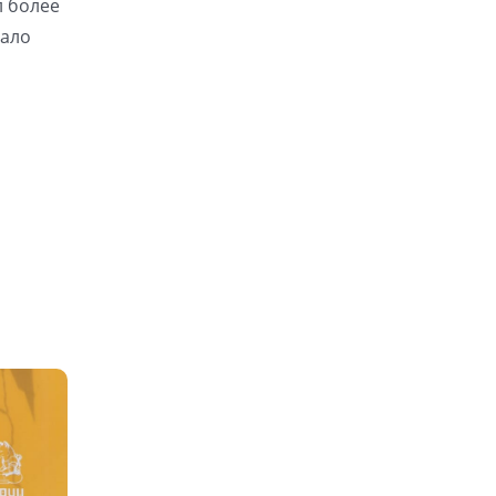
л более
зало