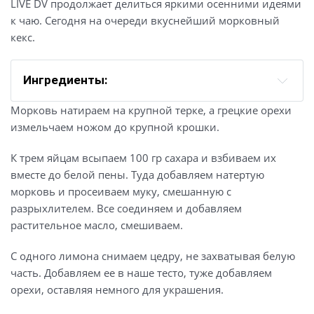
LIVE DV продолжает делиться яркими осенними идеями
к чаю. Сегодня на очереди вкуснейший морковный
кекс.
Ингредиенты:
морковь – 2 крупные;
Морковь натираем на крупной терке, а грецкие орехи
яйцо – 3 шт.;
измельчаем ножом до крупной крошки.
сахар – 100 гр;
К трем яйцам всыпаем 100 гр сахара и взбиваем их
мука – 150 гр;
вместе до белой пены. Туда добавляем натертую
разрыхлитель – 1 ч. ложка;
морковь и просеиваем муку, смешанную с
подсолнечное масло – 40 мл;
разрыхлителем. Все соединяем и добавляем
лимон – 1 шт.;
растительное масло, смешиваем.
грецкие орехи – 100 гр.
С одного лимона снимаем цедру, не захватывая белую
творожный сыр – 50 гр;
часть. Добавляем ее в наше тесто, туже добавляем
сахарная пудра – 1 ст. ложка.
орехи, оставляя немного для украшения.