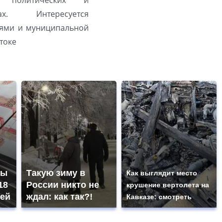
а политических и
ах. Интересуется
ями и муниципальной
токе
ны
Такую зиму в
Как выглядит место
18
России никто не
крушение вертолета на
ей
ждал: как так?!
Кавказе: смотреть