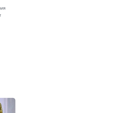
ния
т