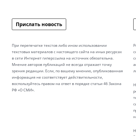
Прислать новость
При перепечатке текстов либо ином использовании
Р
текстовых материалов с настоящего сайта на иных ресурсах
с
в сети Интернет гиперссылка на источник обязательна.
с
Мнение авторов публикаций не всегда отражает точку
а
зрения редакции. Если, по вашему мнению, опубликованная
л
информация не соответствует действительности,
воспользуйтесь правом на ответ в порядке статьи 46 Закона
Н
РФ «О СМИ».
р
т
с
п
н
Н