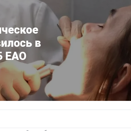
ическое
илось в
Б ЕАО