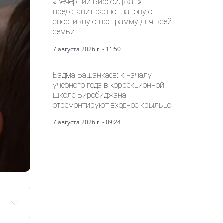
«Вечерний Биробиджан»
представит разноплановую
спортивную программу для всей
семьи
7 августа 2026 г. - 11:50
Бадма Башанкаев: к началу
учебного года в коррекционной
школе Биробиджана
отремонтируют входное крыльцо
7 августа 2026 г. - 09:24