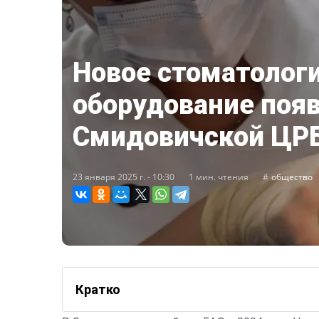
Новое стоматолог
оборудование появ
Смидовичской ЦР
23 января 2025 г. - 10:30
1 мин. чтения
общество
Кратко