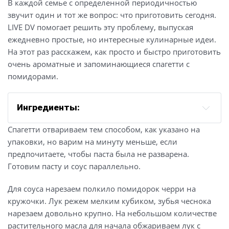
В каждой семье с определенной периодичностью
звучит один и тот же вопрос: что приготовить сегодня.
LIVE DV помогает решить эту проблему, выпуская
ежедневно простые, но интересные кулинарные идеи.
На этот раз расскажем, как просто и быстро приготовить
очень ароматные и запоминающиеся спагетти с
помидорами.
Ингредиенты:
спагетти — 1 упаковка;
Спагетти отвариваем тем способом, как указано на
лук — 1 средняя луковица;
упаковки, но варим на минуту меньше, если
чеснок — 2-3 зубчика;
предпочитаете, чтобы паста была не разварена.
черри (сливовидные) — 500 гр;
Готовим пасту и соус параллельно.
шпинат — 40 гр;
Для соуса нарезаем полкило помидорок черри на
соль — по вкусу;
кружочки. Лук режем мелким кубиком, зубья чеснока
сушеный чеснок — 1 ч. ложка;
нарезаем довольно крупно. На небольшом количестве
сушенный базилик — 1 ч. ложка;
растительного масла для начала обжариваем лук с