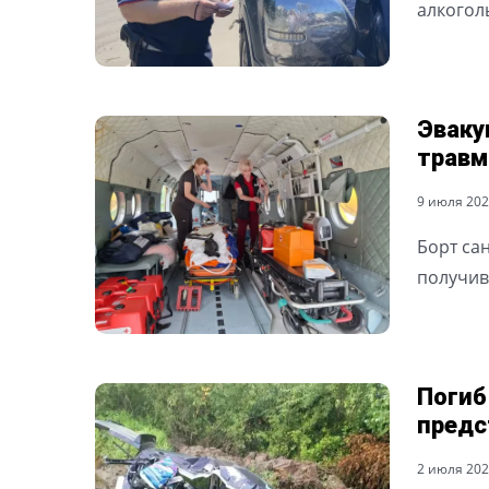
алкогол
Эваку
травм
9 июля 2026
Борт са
получив
Погиб
предс
2 июля 2026