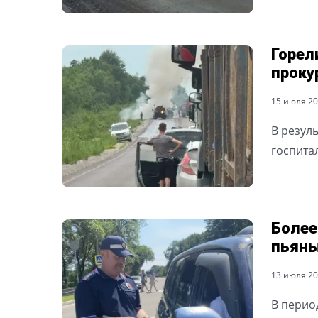
Горел
проку
15 июля 202
В резул
госпита
Более
пьяны
13 июля 202
В перио