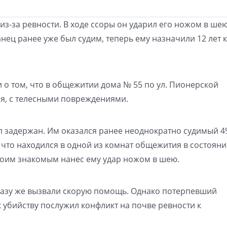
з-за ревности. В ходе ссоры он ударил его ножом в шею
ец ранее уже был судим, теперь ему назначили 12 лет 
 о том, что в общежитии дома № 55 по ул. Пионерской
я, с телесными повреждениями.
л задержан. Им оказался ранее неоднократно судимый 4
, что находился в одной из комнат общежития в состоян
своим знакомым нанес ему удар ножом в шею.
разу же вызвали скорую помощь. Однако потерпевший
 убийству послужил конфликт на почве ревности к