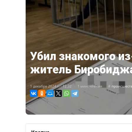
Убил знакомого из
житель Биробидж
1 декабря 2024 г. - 12:32
1 мин. чтения
происшест