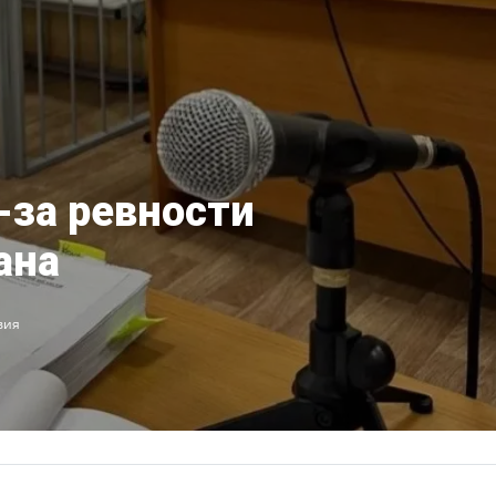
-за ревности
ана
вия