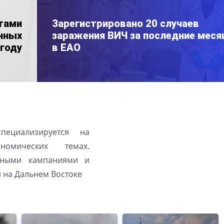
тами
Зарегистрировано 20 случаев
нных
заражения ВИЧ за последние мес
 году
в ЕАО
пециализируется на
номических темах.
льными кампаниями и
на Дальнем Востоке