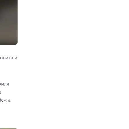
овика и
биля
е
с», а