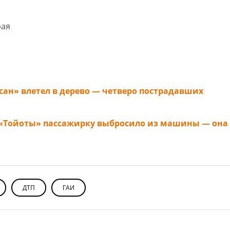
рая
ан» влетел в дерево — четверо пострадавших
 «Тойоты» пассажирку выбросило из машины — она
ДТП
ГАИ