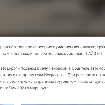
анспортное происшествие с участием легковушки, груз
нным, пострадали четыре человека, сообщает ЛАЙВ ДВ.
 автодороги подъезд к селу Некрасовка. Водитель автомо
китного в сторону села Некрасовка. При развороте он н
ала столкнулся с встречным грузовиком «Тойота Таунай
олгобас» 102-го маршрута.