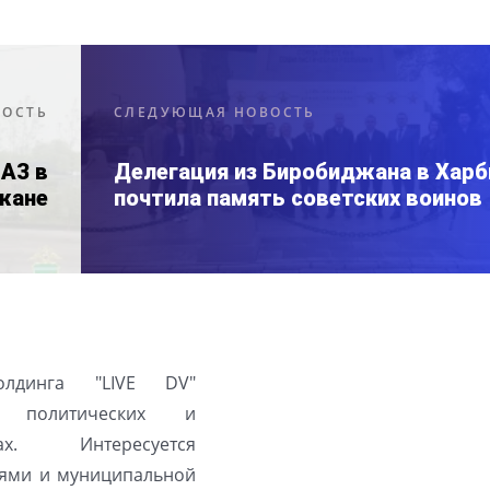
ВОСТЬ
СЛЕДУЮЩАЯ НОВОСТЬ
ПАЗ в
Делегация из Биробиджана в Харб
жане
почтила память советских воинов
олдинга "LIVE DV"
а политических и
ах. Интересуется
ями и муниципальной