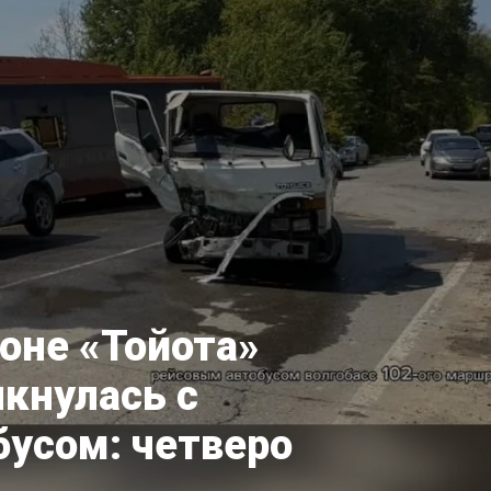
оне «Тойота»
лкнулась с
бусом: четверо