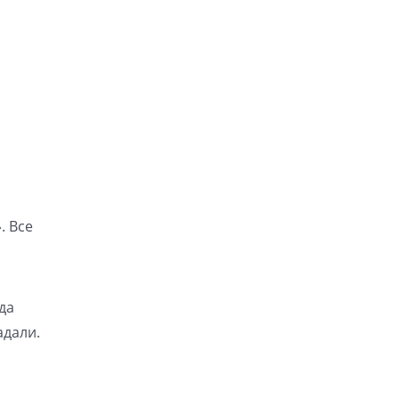
. Все
да
адали.