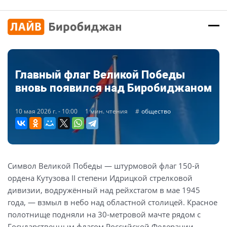
Главный флаг Великой Победы
вновь появился над Биробиджаном
10 мая 2026 г. - 10:00
1 мин. чтения
общество
Символ Великой Победы — штурмовой флаг 150-й
ордена Кутузова II степени Идрицкой стрелковой
дивизии, водружённый над рейхстагом в мае 1945
года, — взмыл в небо над областной столицей. Красное
полотнище подняли на 30-метровой мачте рядом с
Государственным флагом Российской Федерации,